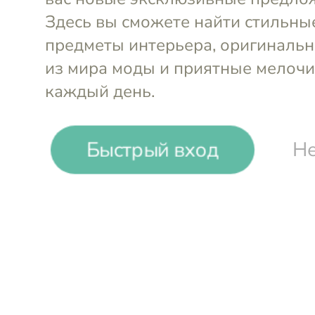
-
26
%
Excelsa
Набор столовой посуды (18 пр.)
Войти и смотреть цен
Быстрый вход
Не
Вы всегда сможете видеть специал
участников клуба
Отправка заказа
из Москвы
Кру