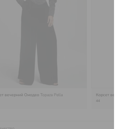
ет вечерний Омодео
Topaza Pella
Корсет вечерни
44
ачество.
Услов