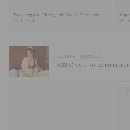
Трусы-стринги Chasey Lain Red
No Pantaloons
Соро
XS
S
M
L
XS
S
Скоро в продаже:
PASSIONZU. Коллекция жен