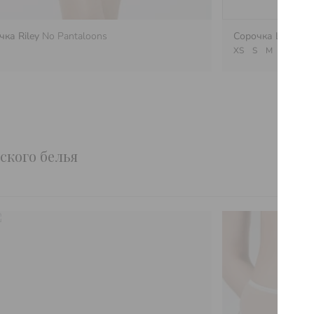
чка Riley
No Pantaloons
Сорочка Lindsey
XS
S
M
L
ского белья