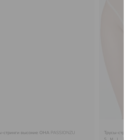
ы-стринги высокие ОНА
PASSIONZU
Трусы-стринги 
S
M
L
XL