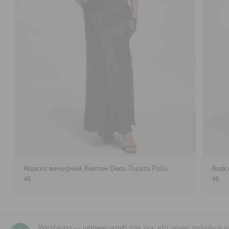
Корсет вечерний Хилтон Deco
Topaza Pella
Корс
46
46
Westwing — шопинг-клуб
для тех, кто ценит дизайн и к