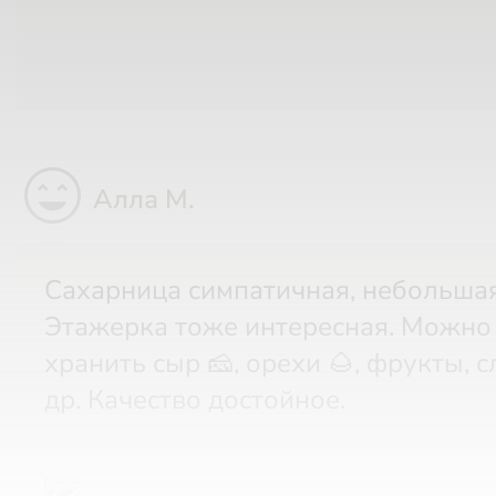
sentiment_very_satisfied
Алла М.
Сахарница симпатичная, небольшая.
Этажерка тоже интересная. Можно
хранить сыр 🧀, орехи 🌰, фрукты, с
др. Качество достойное.