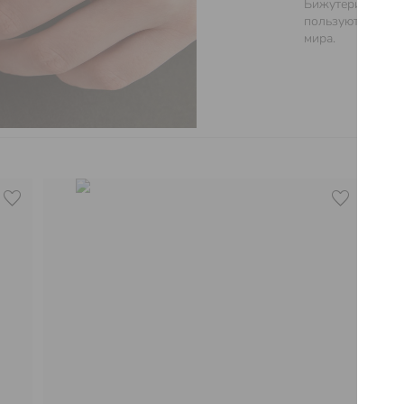
Бижутерия класса
пользуются попу
мира.