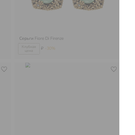
Серьги
Fiore Di Firenze
Ко
₽
-30%