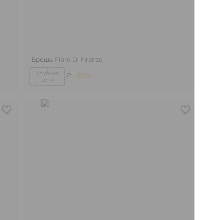
Брошь
Fiore Di Firenze
Ко
₽
-30%