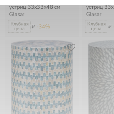
Glasar
Glasar
-34%
₽
₽