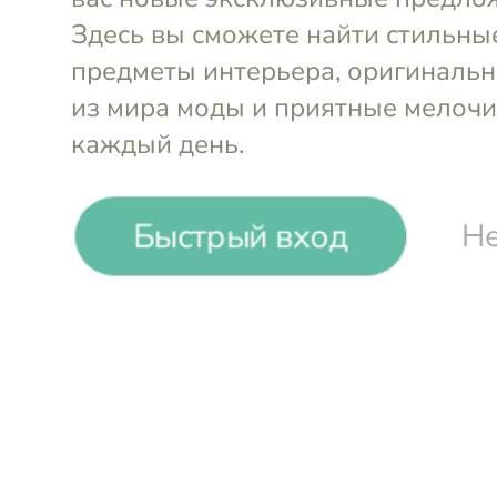
Быстрый вход
Не
Столик акцентный с
Столик акц
отделкой раковинами
отделкой 
устриц 33х33х48 см
устриц 33