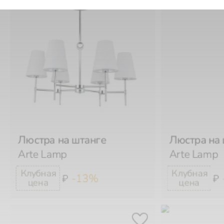
Люстра на штанге
Люстра на 
Arte Lamp
Arte Lamp
-13%
₽
₽