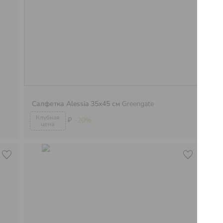
Салфетка Alessia 35x45 см
Greengate
До
₽
-20%