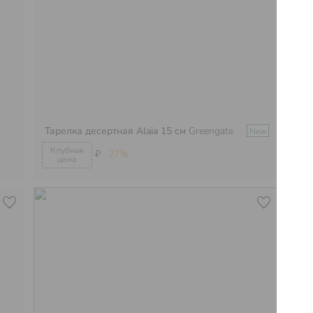
Тарелка десертная Alaia 15 см
Greengate
Ст
New
₽
-27%