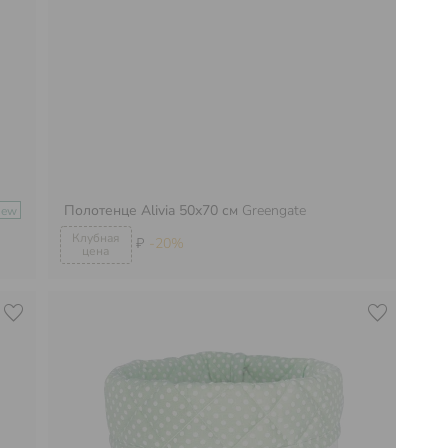
Полотенце Alivia 50х70 см
Greengate
Ру
New
₽
-20%