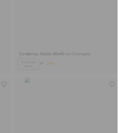
Салфетка Abella 40х40 см
Greengate
Пи
₽
-25%