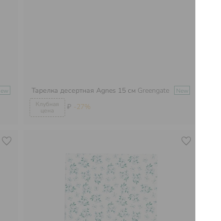
Тарелка десертная Agnes 15 см
Greengate
Фа
New
New
₽
-27%