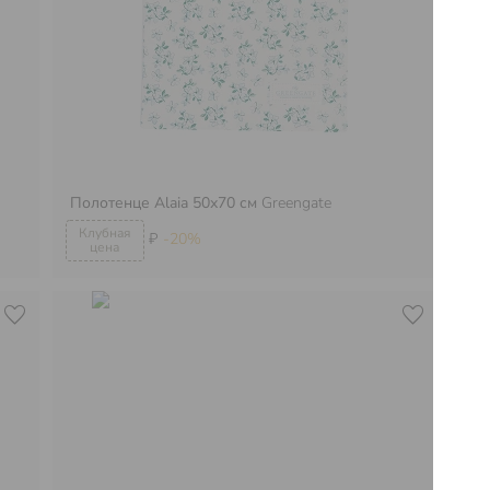
Полотенце Alaia 50х70 см
Greengate
Пи
₽
-20%