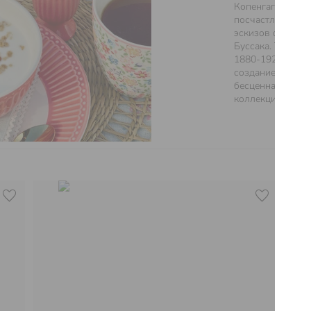
Копенгагене суп
посчастливилось
эскизов француз
Буссака. Тысячи
1880-1920 годов
создание собств
бесценная книга
коллекций Green