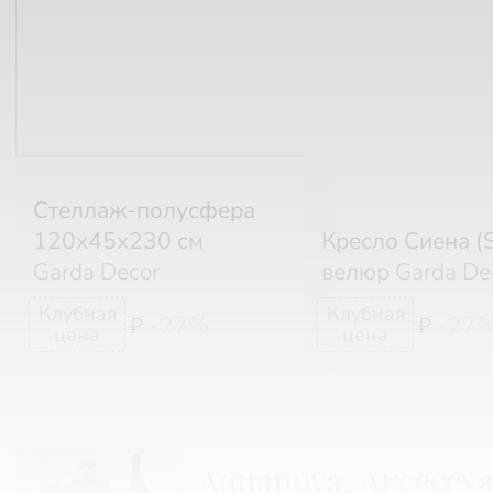
Стеллаж-полусфера
120х45х230 см
Кресло Сиена (S
Garda Decor
велюр
Garda De
-27%
-27
₽
₽
Aquanova. Аксессу