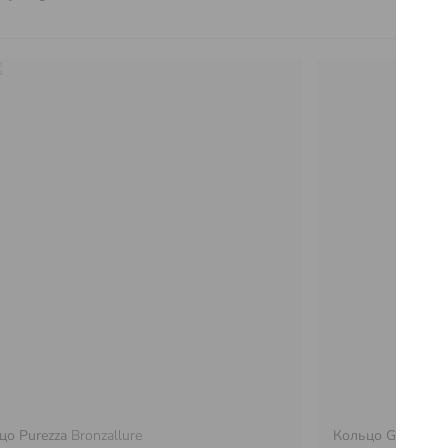
цо Purezza
Bronzallure
Кольцо Gold
Bron