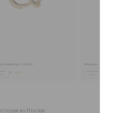
цо биколор
La Melly
Кольцо с двумя 
₽
-18%
₽
-18
жутерия из Италии