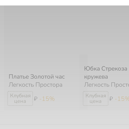
Юбка Стрекоза 
Платье Золотой час
кружева
Легкость Простора
Легкость Прост
-15%
-15
₽
₽