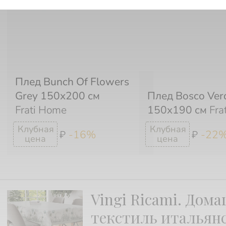
Плед Bunch Of Flowers
Grey 150х200 см
Плед Bosco Ver
Frati Home
150x190 см
Fra
-16%
-22
₽
₽
Vingi Ricami. Дом
текстиль итальян