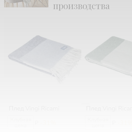
производства
Плед
Vingi Ricami
Плед
Vingi Rica
-31%
-31
₽
₽