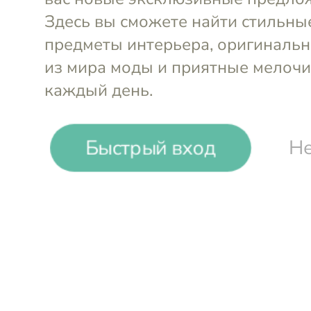
-
26
%
Excelsa
Набор тарелок квадратных (6 ш
Trinacria, 24х24 см
Войти и смотреть цен
Быстрый вход
Не
Вы всегда сможете видеть специал
участников клуба
Отправка заказа
из Москвы