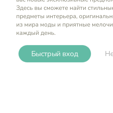
Быстрый вход
Не
-
12
%
United Nude