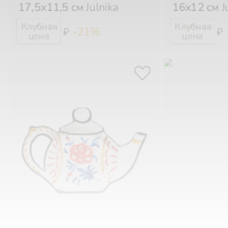
-21%
₽
₽