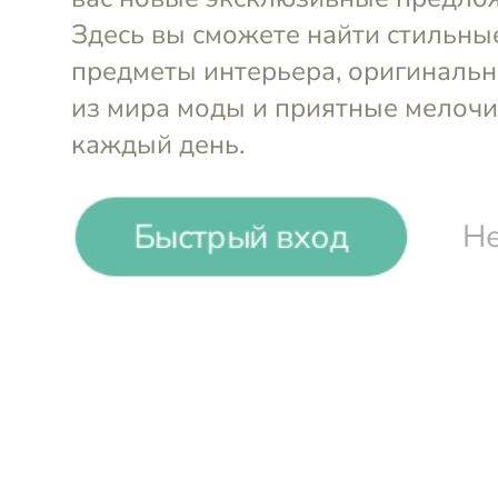
Быстрый вход
Не
Блюдо-салфетница
Блюдо-сал
18х18х5 см
Pampa Bay
18х18х5 с
₽
₽