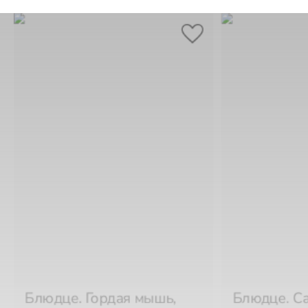
Блюдце. Гордая мышь,
Блюдце. С
17,5x11,5 см
Julnika
16x12 см
J