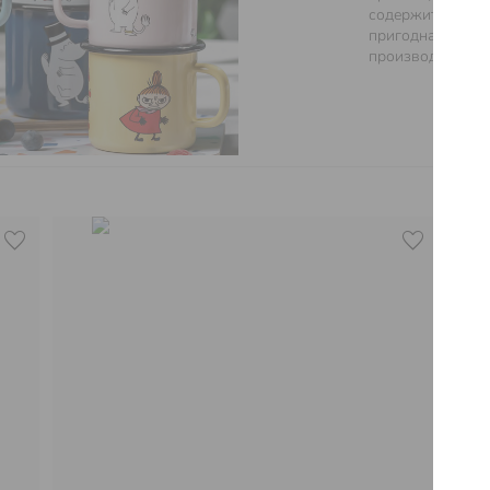
содержит вредны
пригодна для пе
производится в 