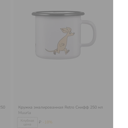
250
Кружка эмалированная Retro Снифф 250 мл
Кр
Muurla
Mu
₽
-18%