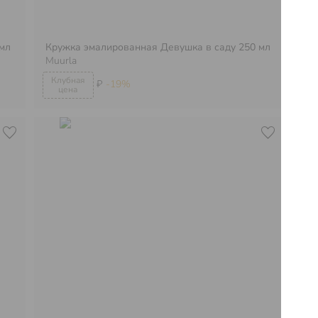
мл
Кружка эмалированная Девушка в саду 250 мл
Кр
Muurla
Mu
₽
-19%