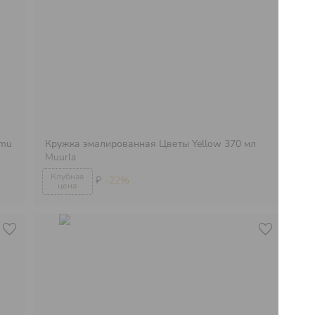
emu
Кружка эмалированная Цветы Yellow 370 мл
Muurla
Бу
₽
-22%