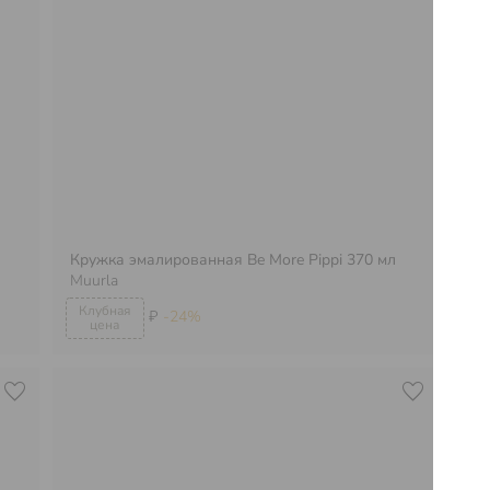
Кружка эмалированная Be More Pippi 370 мл
Кр
Muurla
Mu
₽
-24%