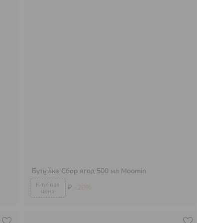
Бутылка Сбор ягод 500 мл Moomin
Бу
₽
-20%