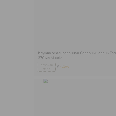
Кружка эмалированная Северный олень Te
370 мл
Muurla
₽
-25%