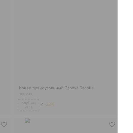
Ковер прямоугольный Genova
Ragolle
Ко
300х500
10
₽
-28%