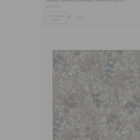
Ковер прямоугольный Genova
Ragolle
200х290
₽
-28%