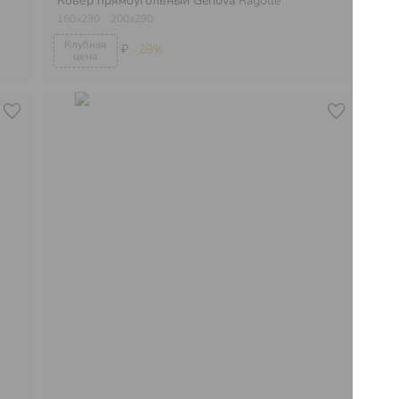
Ковер прямоугольный Genova
Ragolle
Ко
160х230
200х290
10
₽
-28%