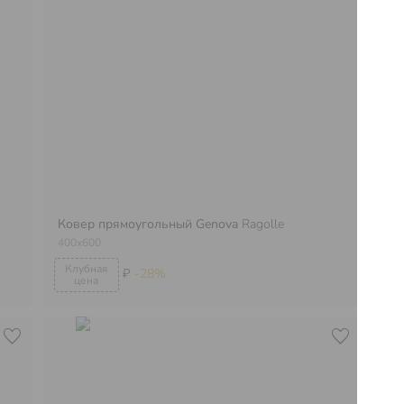
Ковер прямоугольный Genova
Ragolle
Ко
400х600
30
₽
-28%