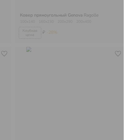
Ковер прямоугольный Genova
Ragolle
Ко
100х140
160х230
200х290
200х400
30
₽
-28%