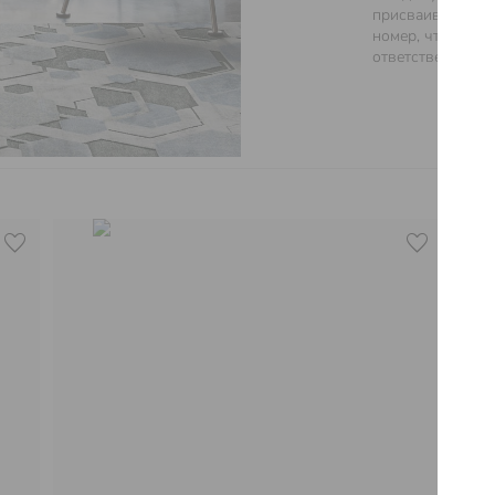
присваивается 
номер, что гара
ответственность 