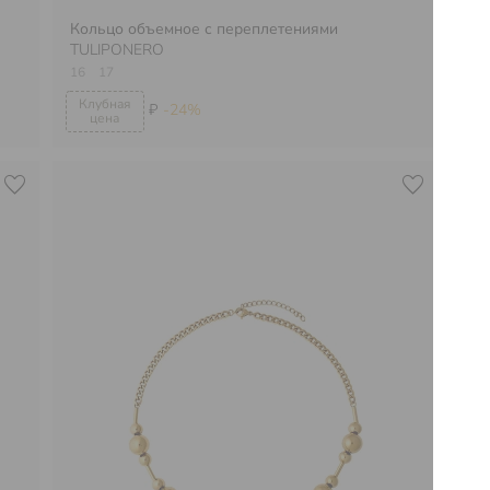
Кольцо объемное с переплетениями
TULIPONERO
16
17
Се
₽
-24%