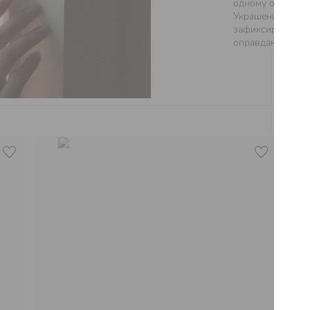
одному образу и 
Украшение стано
зафиксированной
оправданий.