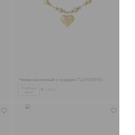
Се
Чокер массивный с сердцем
TULIPONERO
TU
₽
-39%