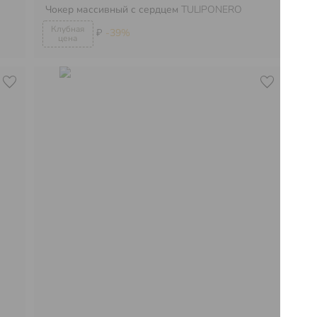
Чокер массивный с сердцем
TULIPONERO
Бр
₽
-39%