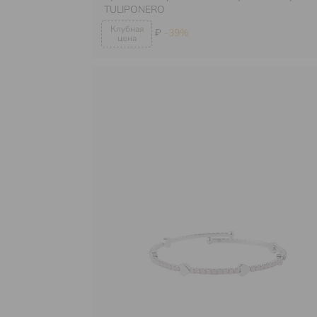
TULIPONERO
₽
-39%