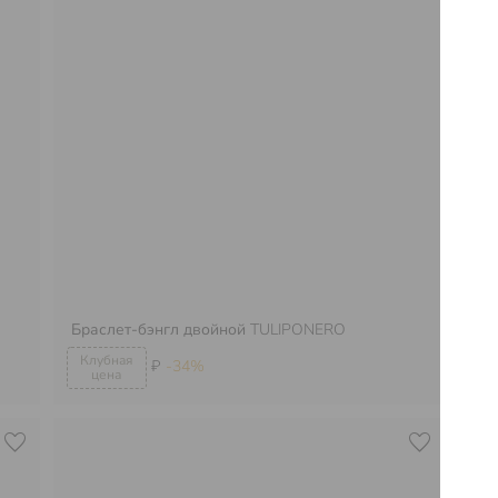
Браслет-бэнгл двойной
TULIPONERO
Бр
₽
-34%