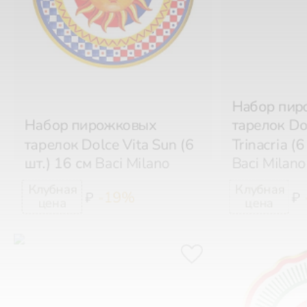
Набор пир
Набор пирожковых
тарелок Dol
тарелок Dolce Vita Sun (6
Trinacria (6
шт.) 16 см
Baci Milano
Baci Milano
-19%
₽
₽