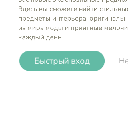
Набор пир
Набор десертных тарелок
тарелок Do
Dolce Vita Wheel (6 шт.)
Vibes (6 шт
21,5 см
Baci Milano
Baci Milano
-19%
₽
₽
Быстрый вход
Не