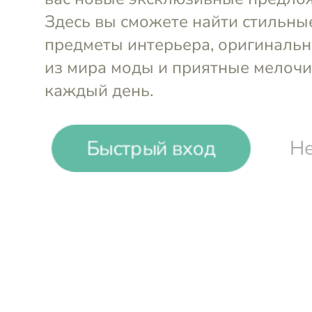
Быстрый вход
Не
-
12
%
United Nude