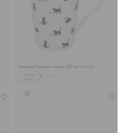
Кружка Красная лента 420 мл
Koenitz
Кр
₽
-22%