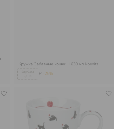
л
Кружка Забавные кошки II 630 мл
Koenitz
Кр
₽
-25%