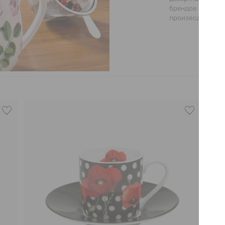
брендов всемирн
производителя —