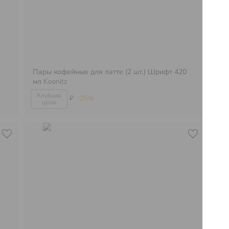
Пары кофейные для латте (2 шт.) Шрифт 420
мл
Koenitz
Кр
₽
-25%