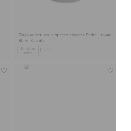
Пара кофейная эспрессо Madame Petite - точки
Па
85 мл
Koenitz
м
₽
-7%