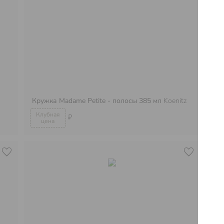
Кр
Кружка Madame Petite - полосы 385 мл
Koenitz
Koe
₽