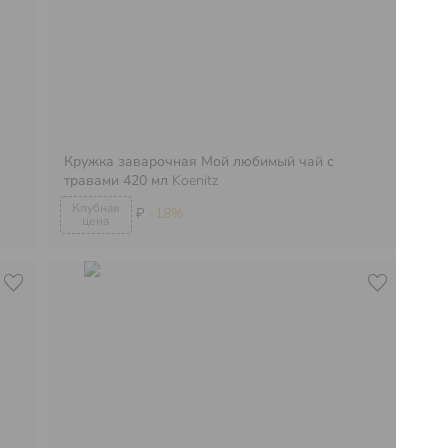
Кружка заварочная Мой любимый чай с
Кр
травами 420 мл
Koenitz
40
₽
-18%