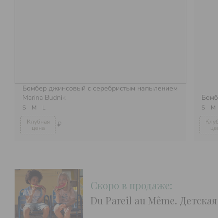
Бомбер джинсовый с серебристым напылением
Marina Budnik
Бомб
S
M
L
S
M
₽
Скоро в продаже:
Du Pareil au Même. Детска