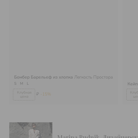
Бомбер Барельеф из хлопка
Легкость Простора
S
M
L
Кейп
₽
-15%
Marina Budnik. Дизайнерс