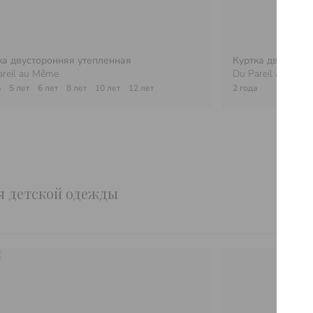
ка двусторонняя утепленная
Куртка двусторо
areil au Même
Du Pareil au Mêm
а
5 лет
6 лет
8 лет
10 лет
12 лет
2 года
ия детской одежды