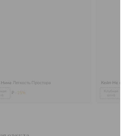
 Нина
Легкость Простора
Кейп Не стой на
₽
-15%
₽
-15
кая одежда