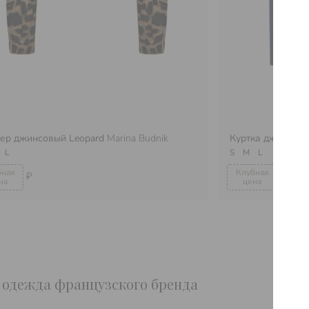
ер джинсовый Leopard
Marina Budnik
Куртка джинсов
L
S
M
L
₽
₽
я одежда французского бренда