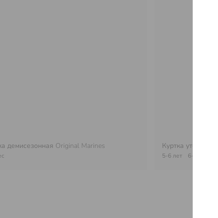
ка демисезонная
Original Marines
Куртка утепленн
ес
5-6 лет
6-7 лет
7