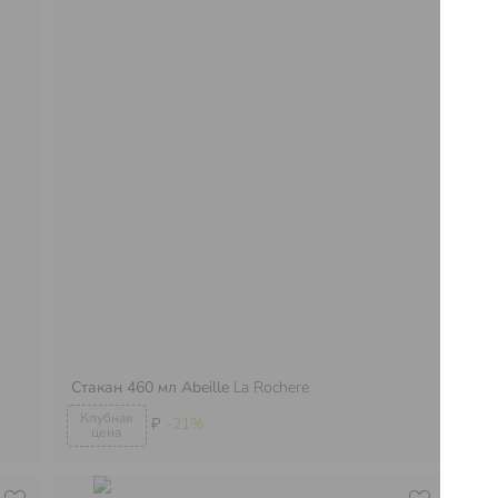
Стакан 460 мл Abeille
La Rochere
Кр
₽
-21%