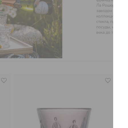
Ла Рошер являет
заводом во Фран
коллекции из вы
стекла, предста
посуды, кейтерин
века до творени