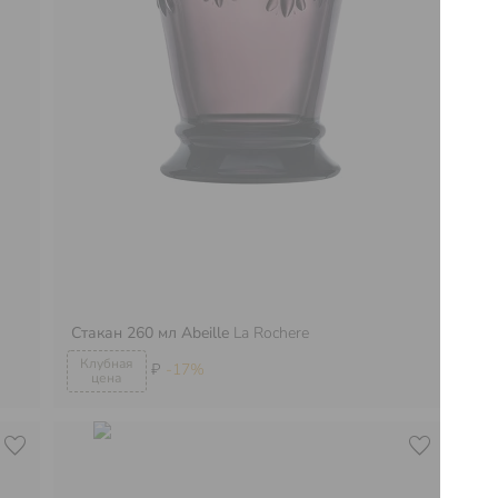
Стакан 260 мл Abeille
La Rochere
Бо
₽
-17%