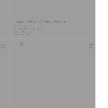
Стакан 310 мл Abeille
La Rochere
Кр
₽
-10%