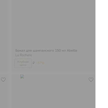
Бокал для шампанского 150 мл Abeille
La Rochere
Бо
₽
-37%