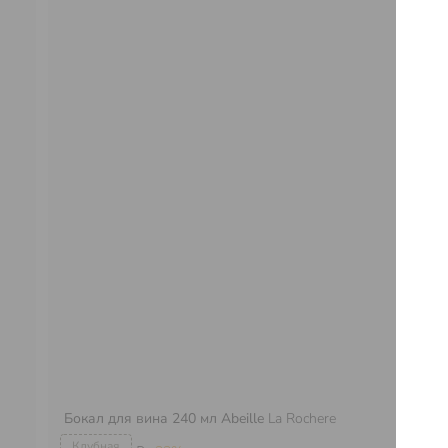
Бокал для вина 240 мл Abeille
La Rochere
Бо