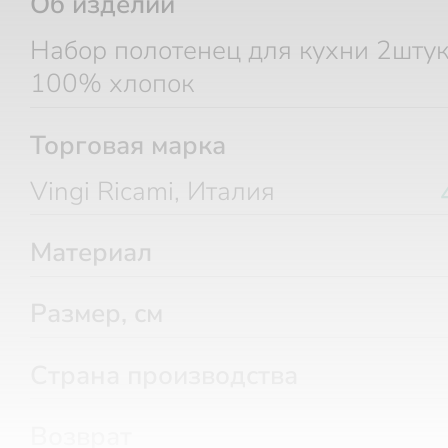
Об изделии
Набор полотенец для кухни 2штук
100% хлопок
Торговая марка
Vingi Ricami, Италия
Материал
Размер, см
Страна производства
Возврат