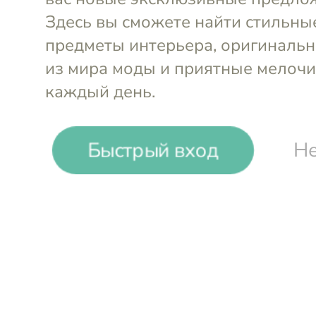
-
31
%
Быстрый вход
Не
Vingi Ricami
Набор кухонных полотенец (2 
Войти и смотреть цен
Вы всегда сможете видеть специал
участников клуба