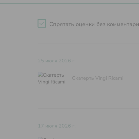
Спрятать оценки без комментар
25 июля 2026 г.
Скатерть Vingi Ricami
17 июля 2026 г.