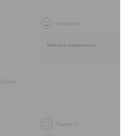
sentiment_very_satisfied
Наталья И.
Мне все понравилось.
 Ricami
sentiment_satisfied
Лариса П.