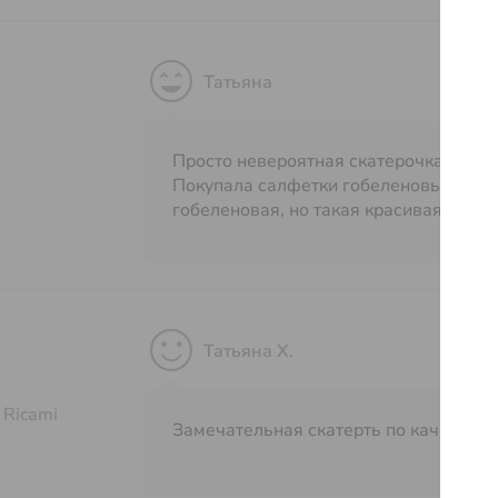
sentiment_very_satisfied
Татьяна
Просто невероятная скатерочка. Правда, думала из гобелена.
Покупала салфетки гобеленовые этого
гобеленовая, но такая красивая!!! Луч
sentiment_satisfied
Татьяна Х.
 Ricami
Замечательная скатерть по качеству и