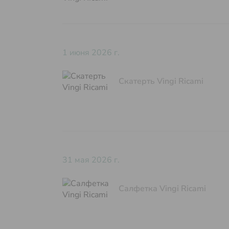
1 июня 2026 г.
Скатерть Vingi Ricami
31 мая 2026 г.
Салфетка Vingi Ricami