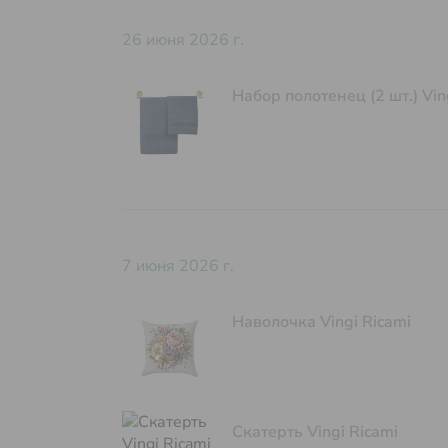
26 июня 2026 г.
Набор полотенец (2 шт.) Vin
7 июня 2026 г.
Наволочка Vingi Ricami
Скатерть Vingi Ricami