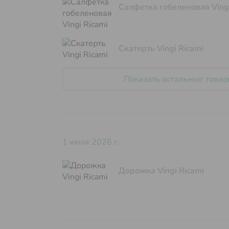
Салфетка гобеленовая Vingi
Скатерть Vingi Ricami
1 июля 2026 г.
Дорожка Vingi Ricami