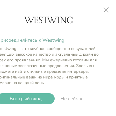
search
close
favorite_border
shopping_bag
close
Нажмите
, чтобы получить доступ
а
к клубным предложениям и ценам
Быстрый вход
Не сейчас