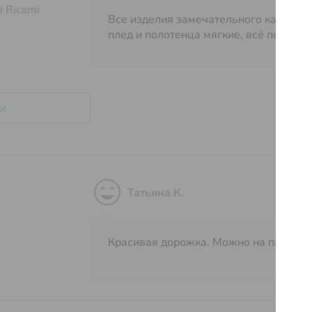
 Ricami
Все изделия замечательного качества, расцветка скатерти яркая,
плед и полотенца мягкие, всё понрави
sentiment_very_satisfied
Татьяна К.
Красивая дорожка. Можно на пасхаль