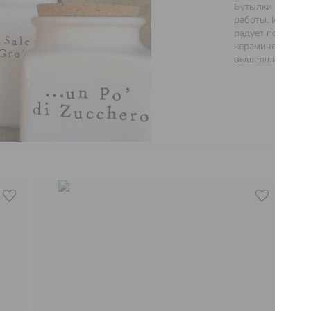
Бутылки для мас
работы.
Итальянс
радует поклонни
керамической п
вышедшими из-п