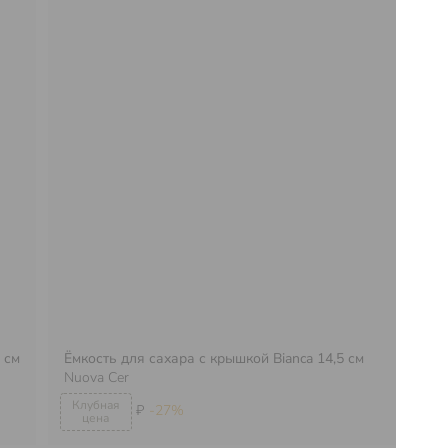
 см
Ёмкость для сахара с крышкой Bianca 14,5 см
Ём
Nuova Cer
Nu
₽
-27%