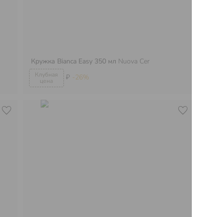
Кружка Bianca Easy 350 мл
Nuova Cer
Ми
₽
-26%