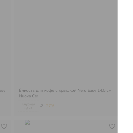
asy
Ёмкость для кофе с крышкой Nero Easy 14,5 см
Ём
Nuova Cer
Nu
₽
-27%