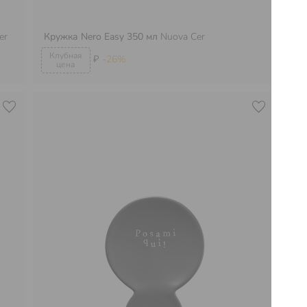
er
Кружка Nero Easy 350 мл
Nuova Cer
Ми
₽
-26%