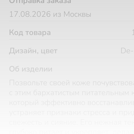
Отправка заказа
17.08.2026 из Москвы
Код товара
Дизайн, цвет
De-
Об изделии
Позвольте своей коже почувствов
с этим бархатистым питательным 
который эффективно восстанавлив
устраняет признаки стресса и при
свежесть и сияние. Его нежная те
глубоко питает и укрепляет, дела