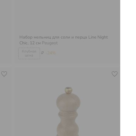
Набор мельниц для соли и перца Line Night
Chiс, 12 см
Peugeot
Ме
₽
-24%