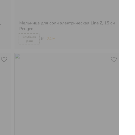
,
Мельница для соли электрическая Line Z, 15 см
Ме
Peugeot
Pe
₽
-24%