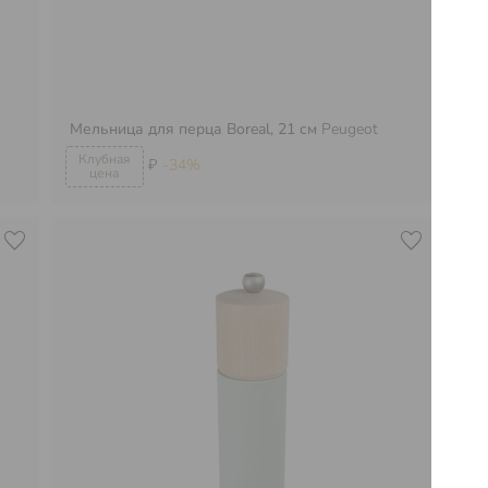
Мельница для перца Boreal, 21 см
Peugeot
Ме
₽
-34%