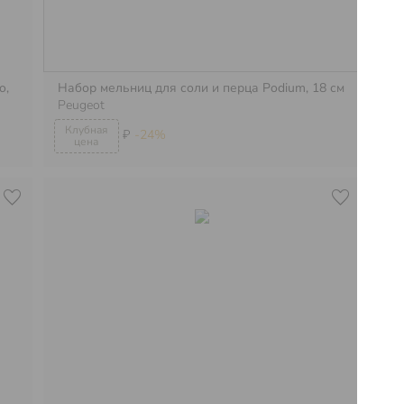
o,
Набор мельниц для соли и перца Podium, 18 см
На
Peugeot
Pe
₽
-24%