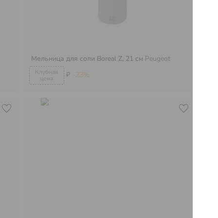
Мельница для соли Boreal Z, 21 см
Peugeot
Ме
₽
-23%