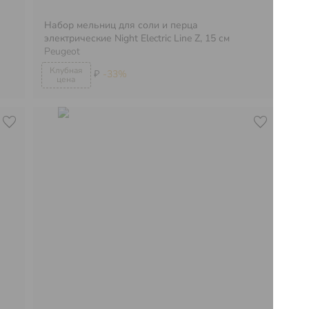
Набор мельниц для соли и перца
электрические Night Electric Line Z, 15 см
На
Peugeot
эл
₽
-33%