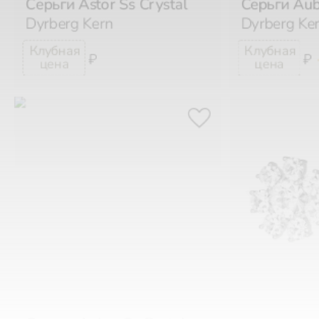
Dyrberg Kern
Dyrberg Ke
₽
₽
Серьги Aubra Sg Pastel