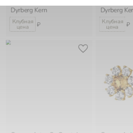
Dyrberg Kern
Dyrberg Ke
₽
₽
Серьги Astor Ss Crystal
Серьги Aub