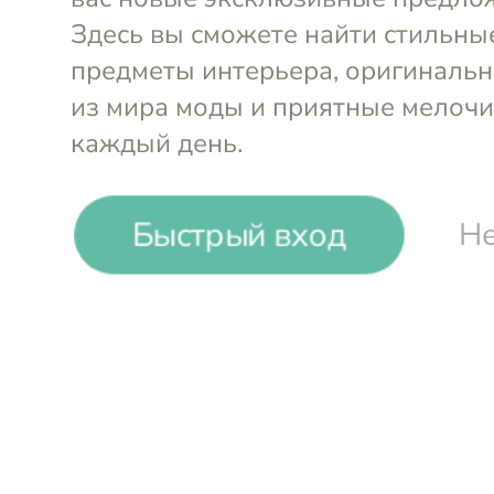
Dyrberg Kern
Dyrberg Ke
-13%
₽
₽
Быстрый вход
Не
Серьги Astor Sg Golden
Серьги Ast