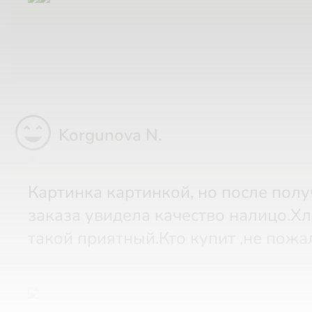
sentiment_very_satisfied
Korgunova N.
Картинка картинкой, но после получения
заказа увидела качество налицо.Х
такой приятный.Кто купит ,не пожа