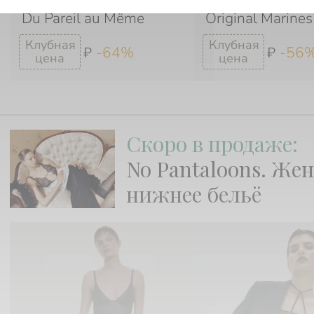
Du Pareil au Même
Original Marines
-64%
-56
₽
₽
Скоро в продаже:
No Pantaloons. Же
нижнее бельё