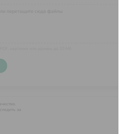
ли перетащите сюда файлы
 PDF, картинки или архивы до 10 Мб
ачество.
Услов
следить за