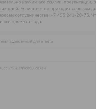
язательно изучим все ссылки, презентации, прайс-
их дней. Если ответ не приходит слишком долго, п
просам сотрудничества:
+7 495 241-28-75.
Чтобы в
е его прямо отсюда: