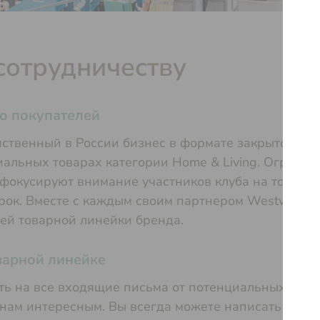
сотрудничеству
о покупателей
ственный в России бизнес в формате закрытого шо
альных товарах категории Home & Living. Ограни
окусируют внимание участников клуба на товарах
рок. Вместе с каждым своим партнером Westwing 
ей товарной линейки бренда.
варной линейке
ть на все входящие письма от потенциальных пост
нам интересным. Вы всегда можете написать нам н