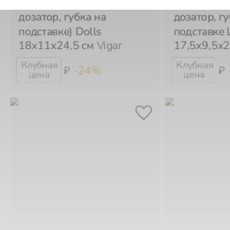
дозатор, губка на
дозатор, гу
подставке) Dolls
подставке 
18х11х24,5 см
Vigar
17,5х9,5х2
-24%
₽
₽