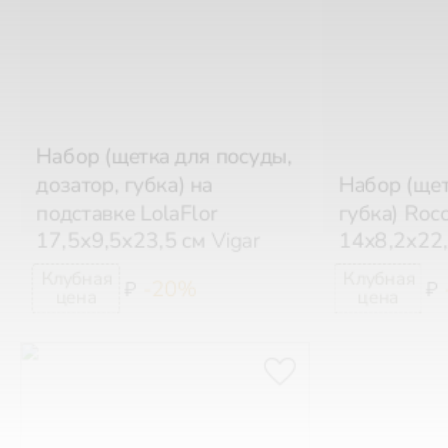
Набор (щетка для посуды,
дозатор, губка) на
Набор (щет
подставке LolaFlor
губка) Roc
17,5х9,5х23,5 см
Vigar
14х8,2х22
-20%
₽
₽