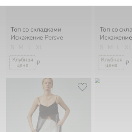
Топ со складками
Топ со скл
Искажение
Persve
Искажени
S
M
L
XL
S
M
L
XL
₽
₽