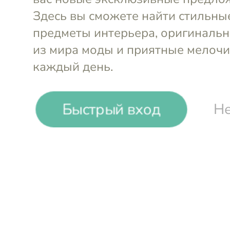
S
M
L
S
₽
₽
Быстрый вход
Не