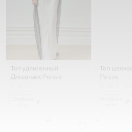
Топ удлиненный
Топ шелков
Диссонанс
Persve
Persve
S
M
L
S
M
L
XL
₽
₽