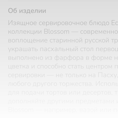
Об изделии
Изящное сервировочное блюдо Ed
коллекции Blossom — современн
воплощение старинной русской т
украшать пасхальный стол перво
выполнено из фарфора в форме 
цветка и способно стать центром
сервировки — не только на Пасху,
любого другого торжества. Исполь
для подачи тортов или десертов, 
дополняйте другими предметами 
Blossom — например, вазой или п