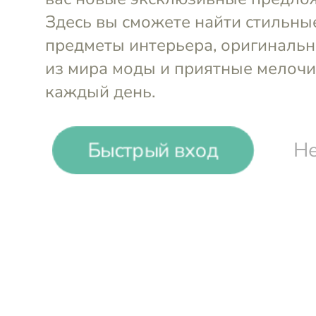
-
17
%
Быстрый вход
Не
Tkano
Блюдо сервировочное Eden Bl
25х10 см
Войти и смотреть цен
Вы всегда сможете видеть специал
участников клуба