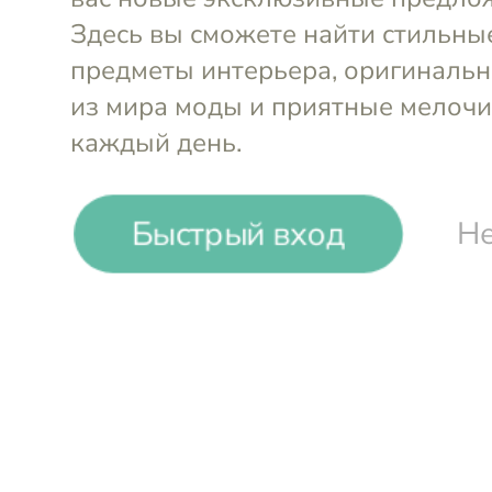
Набор бокалов для
мартини Cettia Optic (6 шт.
Набор крем
по 300 мл)
Optic (6 шт
Crystal Bohemia
Crystal Bo
-22%
₽
₽
Быстрый вход
Не