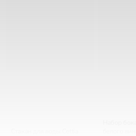
Набор бок
Стакан для воды Cettia
белого вина
Optic (6 шт. по 480 мл)
по 370 мл)