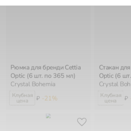
Рюмка для бренди Cettia
Стакан для 
Optic (6 шт. по 365 мл)
Optic (6 шт
Crystal Bohemia
Crystal Bo
-21%
₽
₽