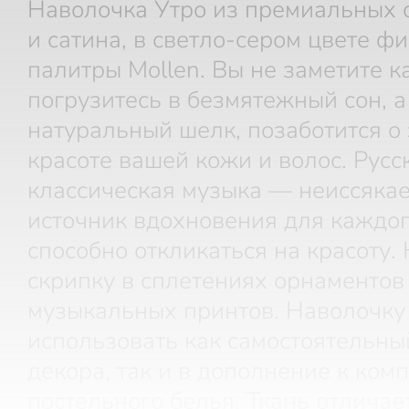
Наволочка Утро из премиальных 
и сатина, в светло-сером цвете ф
палитры Mollen. Вы не заметите к
погрузитесь в безмятежный сон, а
натуральный шелк, позаботится о
красоте вашей кожи и волос. Русс
классическая музыка — неиссяка
источник вдохновения для каждог
способно откликаться на красоту.
скрипку в сплетениях орнаментов
музыкальных принтов. Наволочку
использовать как самостоятельны
декора, так и в дополнение к ком
постельного белья. Ткань отличае