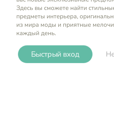
-
59
%
Быстрый вход
Не
Mollen
Наволочка шелк и сатин Утро,
Войти и смотреть цен
Вы всегда сможете видеть специал
участников клуба