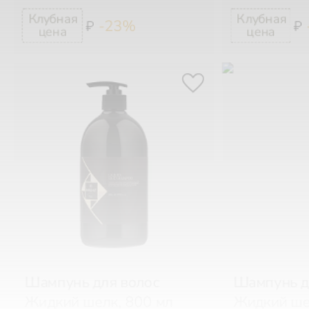
-23%
₽
₽
Шампунь для волос
Шампунь д
Жидкий шелк, 800 мл
Жидкий ше