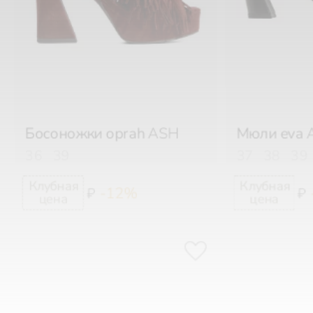
Босоножки oprah
ASH
Мюли eva
36
39
37
38
39
-12%
₽
₽