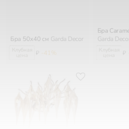
Бра Carame
Бра 50х40 см
Garda Decor
Garda Deco
-41%
₽
₽