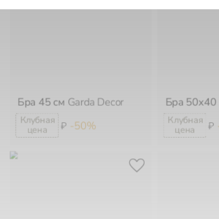
Бра 45 см
Garda Decor
Бра 50х40
-50%
₽
₽