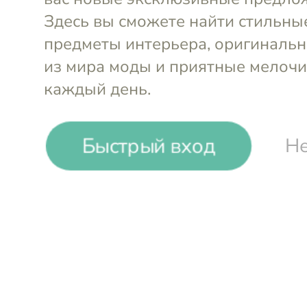
Быстрый вход
Не
Бра 38х22 см
Garda Decor
Бра 44,5 с
-49%
₽
₽