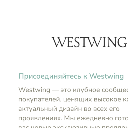
menu
Сумка Ampat
Abbacino
Сумка Apo
-53%
₽
₽