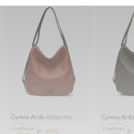
Сумка Arda
Abbacino
Сумка Ard
-49%
₽
₽