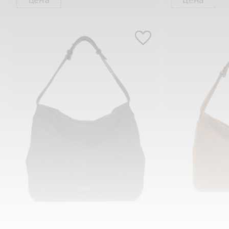
Сумка Asa
Abbacino
Сумка Asa