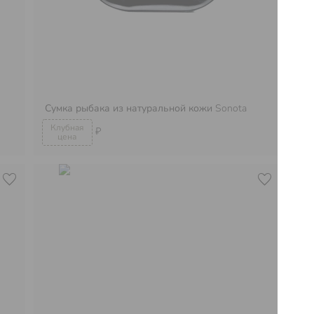
Сумка рыбака из натуральной кожи
Sonota
Су
₽