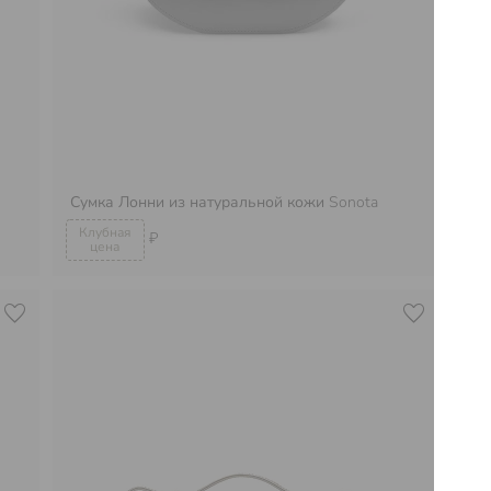
Сумка Лонни из натуральной кожи
Sonota
Су
₽