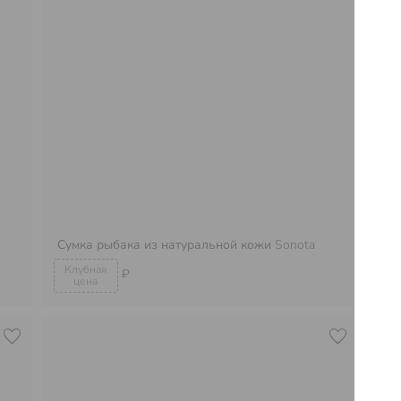
Сумка рыбака из натуральной кожи
Sonota
Су
₽