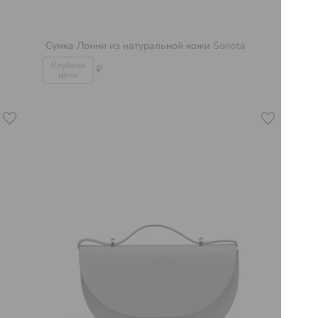
Сумка Лонни из натуральной кожи
Sonota
Су
₽