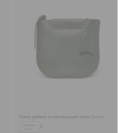
Сумка рыбака из натуральной кожи
Sonota
Су
₽