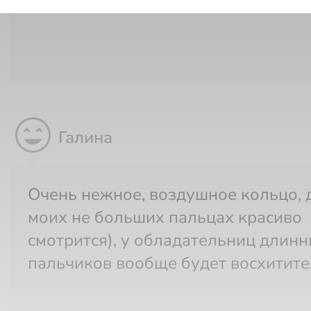
sentiment_very_satisfied
Галина
Очень нежное, воздушное кольцо, даже на
моих не больших пальцах красиво
смотрится), у обладательниц длин
пальчиков вообще будет восхитит