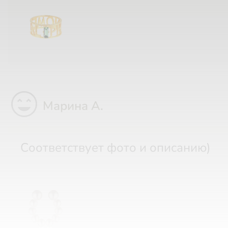
sentiment_very_satisfied
Марина А.
Соответствует фото и описанию)