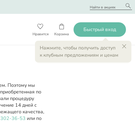
search
favorite_border
shopping_bag
close
Нажмите
, чтобы получить доступ
к клубным предложениям и ценам
ем. Поэтому мы
 приобретенная по
лали процедуру
чение 14 дней с
лежащего качества,
) 302-36-53
или по