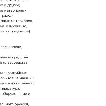
и синтетические
о и другие);
ые материалы -
етражах
ерных материалов,
вые и кухонные,
щевых продуктов)
лос, парики,
ильные средства
е плавсредства
ны гарантийные
тробытовые машины
ная и множительная
аппаратура;
е оборудование и
ельного оружия,