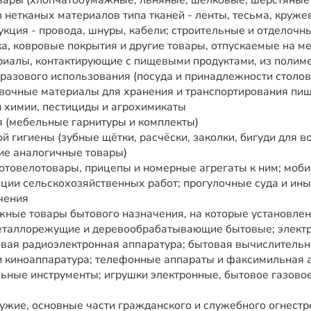
вары (хлопчатобумажные, льняные, шелковые, шерстяные 
з нетканых материалов типа тканей - ленты, тесьма, кружев
кция - провода, шнуры, кабели; строительные и отделочн
ка, ковровые покрытия и другие товары, отпускаемые на м
риалы, контактирующие с пищевыми продуктами, из полим
 разового использования (посуда и принадлежности столо
овочные материалы для хранения и транспортирования пи
 химии, пестициды и агрохимикаты
 (мебельные гарнитуры и комплекты)
 гигиены (зубные щётки, расчёски, заколки, бигуди для во
ие аналогичные товары)
отовелотовары, прицепы и номерные агрегаты к ним; моб
ции сельскохозяйственных работ; прогулочные суда и ины
чения
жные товары бытового назначения, на которые установле
металлорежущие и деревообрабатывающие бытовые; элек
овая радиоэлектронная аппаратура; бытовая вычислитель
 и киноаппаратура; телефонные аппараты и факсимильная 
ьные инструменты; игрушки электронные, бытовое газово
ужие, основные части гражданского и служебного огнестр