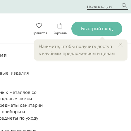
search
favorite_border
shopping_bag
close
Нажмите
, чтобы получить доступ
к клубным предложениям и ценам
ния
вые, изделия
ных металлов со
оценные камни
предметы санитарии
, приборы и
редметы по уходу