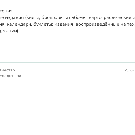
тения
е издания (книги, брошюры, альбомы, картографические и
я, календари, буклеты; издания, воспроизведённые на те
рмации)
ачество.
Услов
следить за