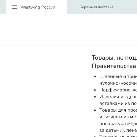
menu
Бережная доставка
Товары, не по
Правительства
Швейные и трик
чулочно-носочн
Парфюмерно-ко
Изделия из дра
вставками из п
Товары для про
и гигиены из ме
аппаратура меди
за детьми), ле