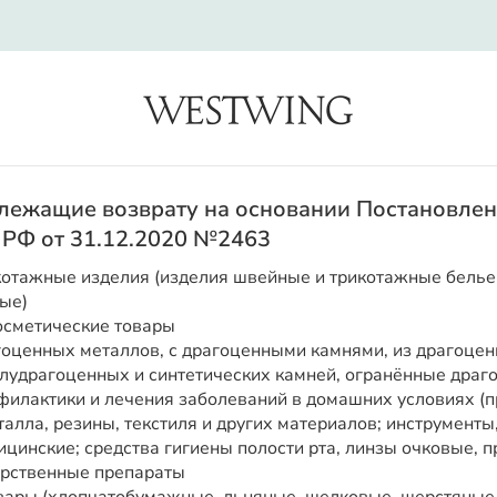
search
длежащие возврату на основании Постановле
 РФ от 31.12.2020 №2463
отажные изделия (изделия швейные и трикотажные белье
ые)
сметические товары
гоценных металлов, с драгоценными камнями, из драгоцен
олудрагоценных и синтетических камней, огранённые драг
филактики и лечения заболеваний в домашних условиях (
талла, резины, текстиля и других материалов; инструменты
цинские; средства гигиены полости рта, линзы очковые, п
карственные препараты