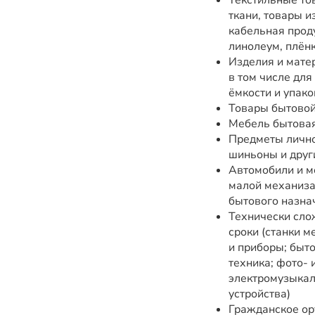
Текстильные то
ткани, товары и
кабельная проду
линолеум, плён
Изделия и мате
в том числе для
ёмкости и упак
Товары бытовой
Мебель бытовая
Предметы личной
шиньоны и друг
Автомобили и м
малой механиза
бытового назна
Технически сло
сроки (станки 
и приборы; быт
техника; фото-
электромузыкал
устройства)
Гражданское ор