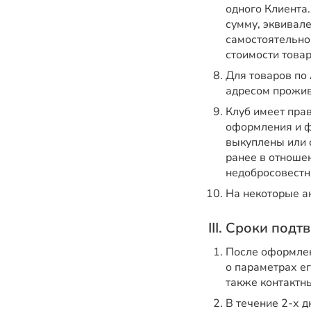
одного Клиента.
сумму, эквивал
самостоятельно
стоимости товар
Для товаров по 
адресом прожив
Клуб имеет прав
оформления и ф
выкуплены или 
ранее в отноше
недобросовестн
На некоторые а
III. Сроки под
После оформлен
о параметрах ег
также контактн
В течение 2-х д