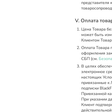
представителя 
товаросопровод
V. Оплата това
Цена Товара без
может быть изм
Клиентом Товар
Оплата Товара 
оформления зак
СБП (см.
Безопа
В целях обеспе
электронное сре
настоящих Усло
привязанные к 
подписки BlackF
Привязанной ка
При указании д
Клиент подтвер
действительной 