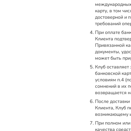
международных 
карту, в том чи
достоверной и 
требований опе
При оплате банк
Клиента подтве
Привязанной кар
документы, удо
может быть при
Клуб оставляет
банковской карт
условиям п.4 (п
сомнений в их п
возвращается н
После доставки
Клиента, Клуб п
возникающему и
При полном или
качества средс