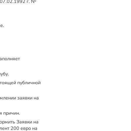
 07.02.1992 г. №
е.
заполняет
убу.
стоящей публичной
рмлении заявки на
я причин.
ормить Заявки на
лент 200 евро на