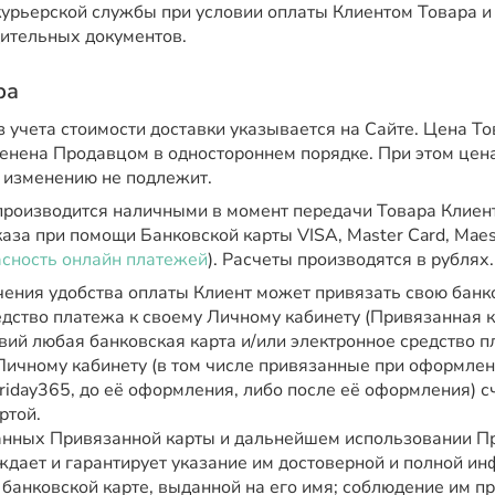
курьерской службы при условии оплаты Клиентом Товара и
ительных документов.
ра
 учета стоимости доставки указывается на Сайте. Цена То
енена Продавцом в одностороннем порядке. При этом цен
 изменению не подлежит.
производится наличными в момент передачи Товара Клиент
аза при помощи Банковской карты VISA, Master Card, Maes
сность онлайн платежей
). Расчеты производятся в рублях.
чения удобства оплаты Клиент может привязать свою банко
дство платежа к своему Личному кабинету (Привязанная к
вий любая банковская карта и/или электронное средство п
Личному кабинету (в том числе привязанные при оформлен
riday365, до её оформления, либо после её оформления) с
ртой.
анных Привязанной карты и дальнейшем использовании П
ждает и гарантирует указание им достоверной и полной и
банковской карте, выданной на его имя; соблюдение им п