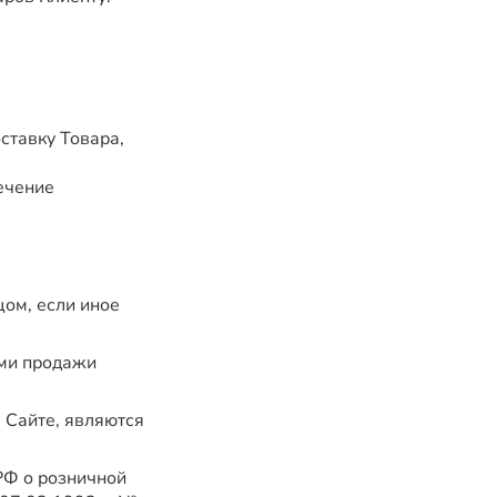
ставку Товара,
ечение
ом, если иное
ями продажи
 Сайте, являются
РФ о розничной