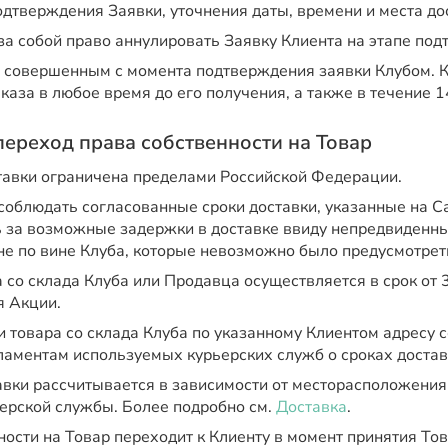
дтверждения Заявки, уточнения даты, времени и места до
за собой право аннулировать Заявку Клиента на этапе по
я совершенным с момента подтверждения заявки Клубом. 
аказа в любое время до его получения, а также в течение 1
 переход права собственности на Товар
тавки ограничена пределами Российской Федерации.
соблюдать согласованные сроки доставки, указанные на Са
ь за возможные задержки в доставке ввиду непредвиденны
е по вине Клуба, которые невозможно было предусмотрет
 со склада Клуба или Продавца осуществляется в срок от 3
я Акции.
 товара со склада Клуба по указанному Клиентом адресу с
ламентам используемых курьерских служб о сроках достав
авки рассчитывается в зависимости от месторасположения
ерской службы. Более подробно см.
Доставка
.
ости на Товар переходит к Клиенту в момент принятия Тов