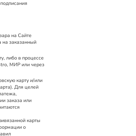
 подписания
вара на Сайте
а на заказанный
у, либо в процессе
tro, МИР или через
вскую карту и/или
арта). Для целей
латежа,
ии заказа или
читаются
ривязанной карты
нформации о
равил