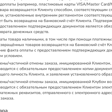
едоплаты (например, пластиковые карты VISA/Master Card
овара возвращается Клиенту способом, соответствующим с
оки, установленные внутренним регламентом соответству
ет быть возвращена на банковский счёт Клиента. Подтвер
едоставлением подтверждающих документов является обя
зврата денежных средств.
латы товара наличными, в том числе при помощи платежны
озвращённых товаров возвращается на банковский счёт Кл
ие факта оплаты с предоставлением подтверждающих док
м условием.
мены/частичной отмены заказа, инициированной Клиентом,
зводится с обязательным предоставлением копии документ
щего личность Клиента, и заявления установленного образ
мены/частичной отмены заказа, инициированной Клубом во
зводится с обязательным предоставлением Клиентом элект
атежных реквизитов, отправленного с электронного адрес
заказа.
вара