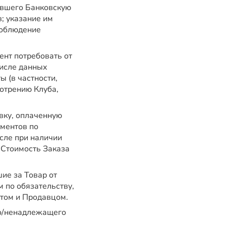
ившего Банковскую
; указание им
соблюдение
ент потребовать от
числе данных
 (в частности,
отрению Клуба,
вку, оплаченную
ументов по
исле при наличии
 Стоимость Заказа
ие за Товар от
 по обязательству,
том и Продавцом.
го/ненадлежащего