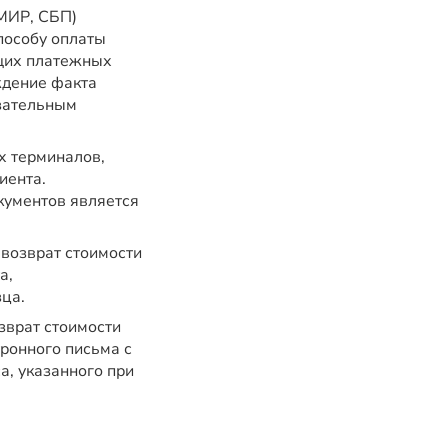
/МИР, СБП)
пособу оплаты
ющих платежных
ждение факта
зательным
х терминалов,
иента.
ументов является
 возврат стоимости
а,
ца.
зврат стоимости
ронного письма с
а, указанного при