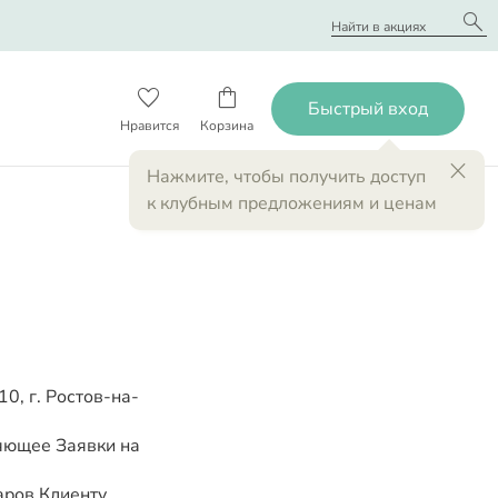
search
favorite_border
shopping_bag
close
Нажмите
, чтобы получить доступ
к клубным предложениям и ценам
, г. Ростов-на-
яющее Заявки на
ров Клиенту.