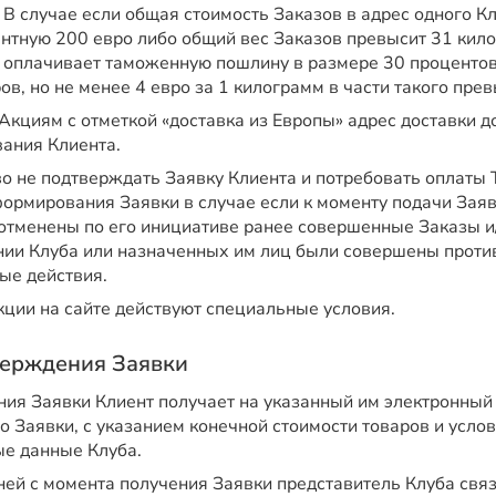
 В случае если общая стоимость Заказов в адрес одного К
ентную 200 евро либо общий вес Заказов превысит 31 кило
 оплачивает таможенную пошлину в размере 30 проценто
ов, но не менее 4 евро за 1 килограмм в части такого пре
Акциям с отметкой «доставка из Европы» адрес доставки д
ания Клиента.
о не подтверждать Заявку Клиента и потребовать оплаты 
ормирования Заявки в случае если к моменту подачи Заяв
отменены по его инициативе ранее совершенные Заказы и
нии Клуба или назначенных им лиц были совершены прот
ые действия.
кции на сайте действуют специальные условия.
тверждения Заявки
ия Заявки Клиент получает на указанный им электронны
о Заявки, с указанием конечной стоимости товаров и услов
ые данные Клуба.
ней с момента получения Заявки представитель Клуба свя