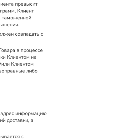
лиента превысит
грамм, Клиент
в таможенной
вышения.
олжен совпадать с
Товара в процессе
ки Клиентом не
/или Клиентом
ивоправные либо
й адрес информацию
ий доставки, а
зывается с