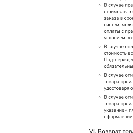
В случае пр
стоимость т
заказа в ср
систем, мож
оплаты с пр
условием во
В случае оп
стоимость в
Подтвержден
обязательны
В случае от
товара прои
удостоверяю
В случае от
товара прои
указанием пл
оформлении 
VI. Возврат то