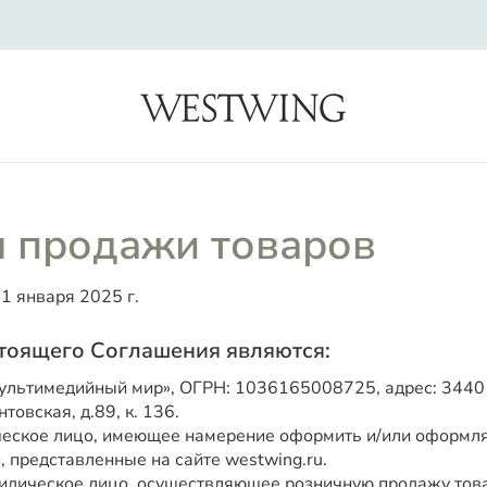
search
я продажи товаров
1 января 2025 г.
тоящего Соглашения являются:
льтимедийный мир», ОГРН: 1036165008725, адрес: 344010
товская, д.89, к. 136.
еское лицо, имеющее намерение оформить и/или оформл
, представленные на сайте westwing.ru.
дическое лицо, осуществляющее розничную продажу това