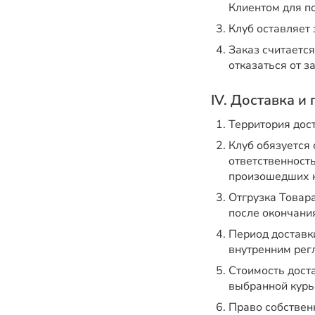
Клиентом для по
Клуб оставляет 
Заказ считаетс
отказаться от з
IV. Доставка и
Территория дос
Клуб обязуется 
ответственност
произошедших н
Отгрузка Товара
после окончани
Период доставки
внутренним рег
Стоимость дост
выбранной курь
Право собственн