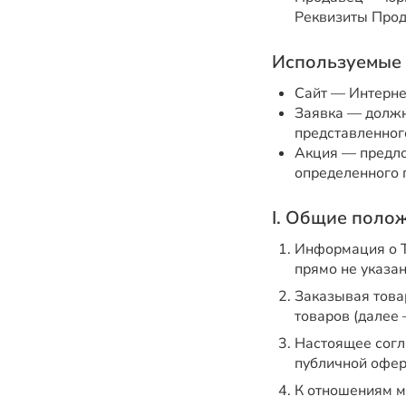
Реквизиты Прод
Используемые 
Сайт — Интерне
Заявка — должн
представленного
Акция — предло
определенного 
I. Общие поло
Информация о Т
прямо не указа
Заказывая това
товаров (далее 
Настоящее согл
публичной оферто
К отношениям м