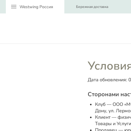
menu
Бережная доставка
Услови
Дата обновления: 0
Сторонами нас
Клуб — ООО «Му
Дону, ул. Лермон
Клиент — физич
Товары и Услуги
Продавец — юри