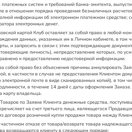
платежных систем и требований банка-эмитента, выпуст
сле в отношении порядка проведения безналичных расчетов
полной информации об электронном платежном средстве; 
ратора электронных денег.
овской картой Клуб оставляет за собой право в любой мом
рждения данных, указанных им в Личном кабинете, в том 
ты, и запросить в связи с этим подтверждающие документы
стоверяющие личность), непредоставление которых, по усм
равнено к предоставлению недостоверной информации.
 за собой право без объяснения причины аннулировать Зая
ой, в частности в случае не предоставления Клиентом док
о электронной почте в виде сканированных копий), в том ч
одлинности, в течение 14 дней с даты оформления Заказа.
а карту владельца.
 Товаров по Заявке Клиента денежные средства, поступивш
еречисляет на счет третьего лица, являющегося Продавцом
з договора розничной купли продажи товара между Клиен
 частичном отказе от товара/возврате товара надлежаще
тва возвращаются клиенту в следующем порядке: