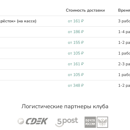
Стоимость доставки
Время
рёсток» (на кассе)
oт 161 ₽
3 раб
oт 186 ₽
1-4 р
oт 155 ₽
1-2 р
oт 105 ₽
1 раб
oт 161 ₽
2-3 р
oт 105 ₽
1 раб
oт 348 ₽
1-2 р
Логистические партнеры клуба