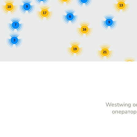
13
9
10
17
6
9
7
16
3
19
21
11
7
13
Westwing ос
оператор