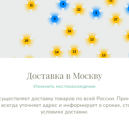
12
4
11
22
9
6
27
16
13
20
13
14
13
16
17
13
10
13
Доставка в Москву
Изменить местонахождение
уществляет доставку товаров по всей России. При
 всегда уточняет адрес и информирует о сроках, ст
условиях доставки.