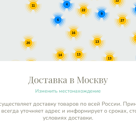
12
4
11
22
9
6
27
16
13
20
13
14
13
16
17
13
10
13
Доставка в Москву
Изменить местонахождение
уществляет доставку товаров по всей России. При
 всегда уточняет адрес и информирует о сроках, ст
условиях доставки.