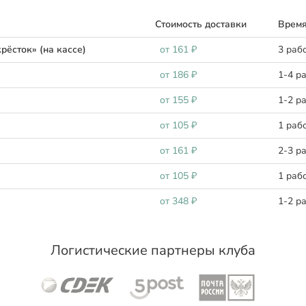
Стоимость доставки
Время
рёсток» (на кассе)
oт 161 ₽
3 раб
oт 186 ₽
1-4 р
oт 155 ₽
1-2 р
oт 105 ₽
1 раб
oт 161 ₽
2-3 р
oт 105 ₽
1 раб
oт 348 ₽
1-2 р
Логистические партнеры клуба