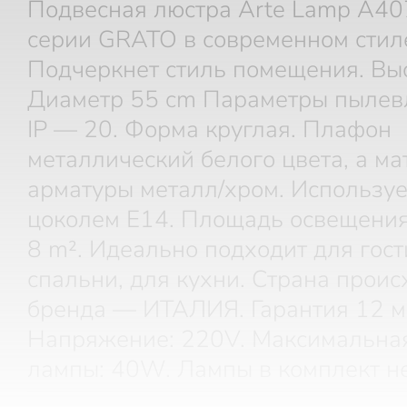
Подвесная люстра Arte Lamp A4
серии GRATO в современном стил
Подчеркнет стиль помещения. Выс
Диаметр 55 cm Параметры пылев
IP — 20. Форма круглая. Плафон
металлический белого цвета, а ма
арматуры металл/хром. Используе
цоколем E14. Площадь освещения
8 m². Идеально подходит для гост
спальни, для кухни. Страна прои
бренда — ИТАЛИЯ. Гарантия 12 м
Напряжение: 220V. Максимальна
лампы: 40W. Лампы в комплект не