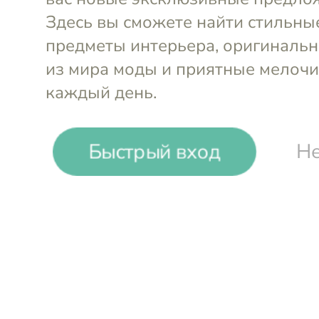
-
14
%
Быстрый вход
Не
Arte Lamp
Люстра подвесная
Войти и смотреть цен
Вы всегда сможете видеть специал
участников клуба