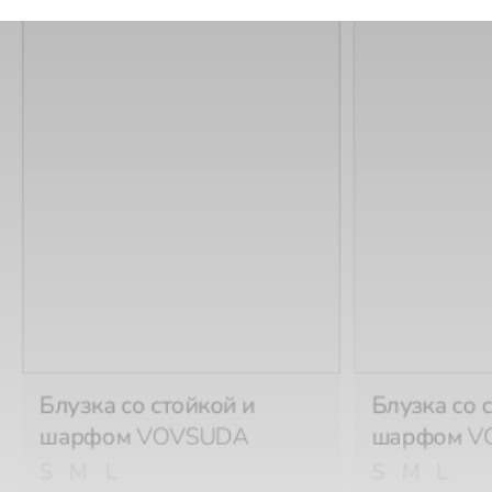
Блузка со стойкой и
Блузка со 
шарфом
VOVSUDA
шарфом
V
S
M
L
S
M
L