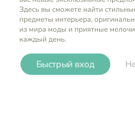
Блузка из шелка
Блузка из 
VOVSUDA
VOVSUDA
Быстрый вход
Не
S
M
S
M
₽
₽