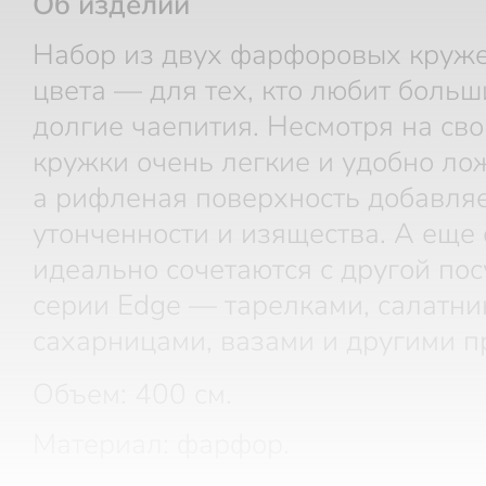
Об изделии
Набор из двух фарфоровых круже
цвета — для тех, кто любит больш
долгие чаепития. Несмотря на сво
кружки очень легкие и удобно лож
а рифленая поверхность добавля
утонченности и изящества. А еще
идеально сочетаются с другой пос
серии Edge — тарелками, салатни
сахарницами, вазами и другими п
Объем: 400 см.
Материал: фарфор.