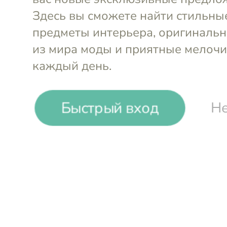
-
13
%
Быстрый вход
Не
Tkano
Набор кружек Edge (2 шт. по 4
Войти и смотреть цен
Вы всегда сможете видеть специал
участников клуба